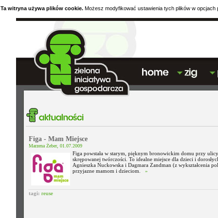
Ta witryna używa plików cookie.
Możesz modyfikować ustawienia tych plików w opcjach p
Figa - Mam Miejsce
Marzena Żeber, 01.07.2009
Figa powstała w starym, pięknym bronowickim domu przy ulicy L
skrępowanej twórczości. To idealne miejsce dla dzieci i dorosły
Agnieszka Nuckowska i Dagmara Zandman (z wykształcenia polo
przyjazne mamom i dzieciom.
»
tagi:
reuse