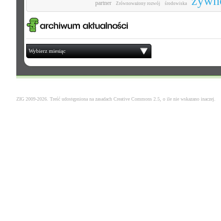
żywn
partner
Zrównoważony rozwój
środowiska
Wybierz miesiąc
ZIG 2009-2026. Treść udostępniona na zasadach
Creative Commons 2.5
, o ile nie wskazano inaczej.