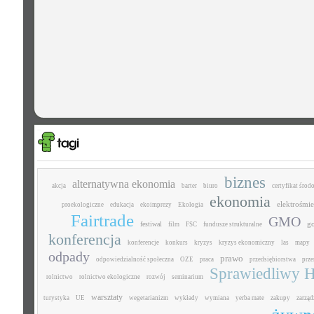
biznes
alternatywna ekonomia
akcja
barter
biuro
certyfikat śro
ekonomia
elektrośmie
proekologiczne
edukacja
ekoimprezy
Ekologia
Fairtrade
GMO
g
festiwal
film
FSC
fundusze strukturalne
konferencja
konferencje
konkurs
kryzys
kryzys ekonomiczny
las
mapy
odpady
prawo
odpowiedzialność społeczna
OZE
praca
przedsiębiorstwa
prz
Sprawiedliwy H
rolnictwo
rolnictwo ekologiczne
rozwój
seminarium
warsztaty
turystyka
UE
wegetarianizm
wykłady
wymiana
yerba mate
zakupy
zarząd