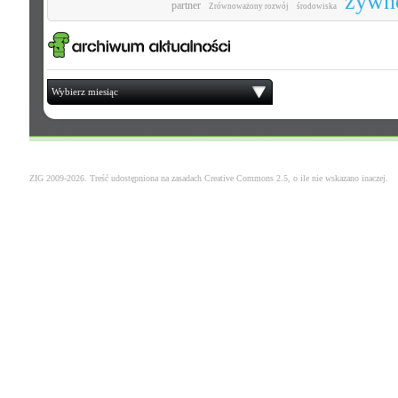
żywn
partner
Zrównoważony rozwój
środowiska
Wybierz miesiąc
ZIG 2009-2026. Treść udostępniona na zasadach
Creative Commons 2.5
, o ile nie wskazano inaczej.