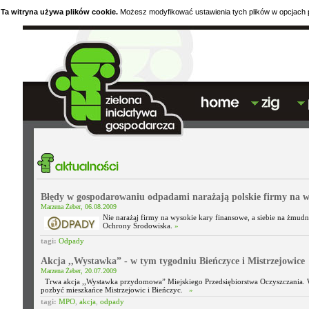
Ta witryna używa plików cookie.
Możesz modyfikować ustawienia tych plików w opcjach p
Błędy w gospodarowaniu odpadami narażają polskie firmy na w
Marzena Żeber, 06.08.2009
Nie narażaj firmy na wysokie kary finansowe, a siebie na żmudn
Ochrony Środowiska.
»
tagi:
Odpady
Akcja ,,Wystawka” - w tym tygodniu Bieńczyce i Mistrzejowice
Marzena Żeber, 20.07.2009
Trwa akcja ,,Wystawka przydomowa” Miejskiego Przedsiębiorstwa Oczyszczania.
pozbyć mieszkańce Mistrzejowic i Bieńczyc.
»
tagi:
MPO
,
akcja
,
odpady