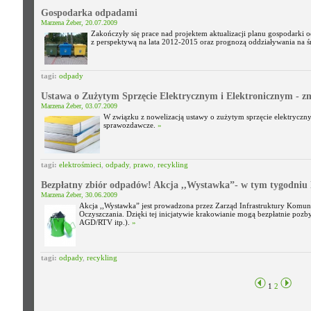
Gospodarka odpadami
Marzena Żeber, 20.07.2009
Zakończyły się prace nad projektem aktualizacji planu gospodarki
z perspektywą na lata 2012-2015 oraz prognozą oddziaływania na 
tagi:
odpady
Ustawa o Zużytym Sprzęcie Elektrycznym i Elektronicznym - 
Marzena Żeber, 03.07.2009
W związku z nowelizacją ustawy o zużytym sprzęcie elektryczn
sprawozdawcze.
»
tagi:
elektrośmieci
,
odpady
,
prawo
,
recykling
Bezpłatny zbiór odpadów! Akcja ,,Wystawka”- w tym tygodniu
Marzena Żeber, 30.06.2009
Akcja ,,Wystawka” jest prowadzona przez Zarząd Infrastruktury Komuna
Oczyszczania. Dzięki tej inicjatywie krakowianie mogą bezpłatnie pozb
AGD/RTV itp.).
»
tagi:
odpady
,
recykling
1
2