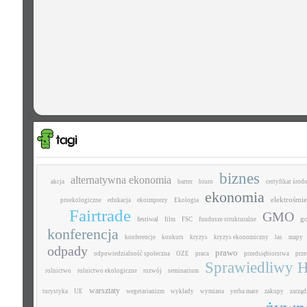
biznes
alternatywna ekonomia
akcja
barter
biuro
certyfikat śro
ekonomia
elektrośmie
proekologiczne
edukacja
ekoimprezy
Ekologia
Fairtrade
GMO
g
festiwal
film
FSC
fundusze strukturalne
konferencja
konferencje
konkurs
kryzys
kryzys ekonomiczny
las
mapy
odpady
prawo
odpowiedzialność społeczna
OZE
praca
przedsiębiorstwa
prz
Sprawiedliwy H
rolnictwo
rolnictwo ekologiczne
rozwój
seminarium
warsztaty
turystyka
UE
wegetarianizm
wykłady
wymiana
yerba mate
zakupy
zarząd